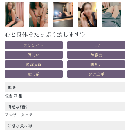
心と身体をたっぷり癒します♡
スレンダー
上品
優しい
包容力
愛嬌抜群
明るい
癒し系
聞き上手
趣味
読書 料理
得意な施術
フェザータッチ
好きな食べ物